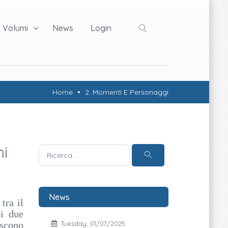
I Volumi
News
Login
Home
2. Momenti E Personaggi
ni
News
tra il
di due
iscono
Tuesday, 01/07/2025