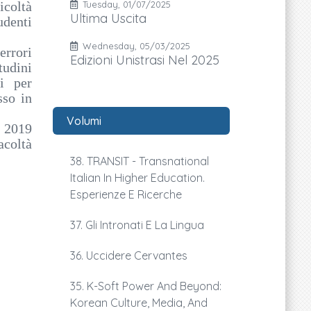
icoltà
Tuesday, 01/07/2025
Ultima Uscita
udenti
Wednesday, 05/03/2025
errori
Edizioni Unistrasi Nel 2025
tudini
li per
sso in
Volumi
l 2019
acoltà
38. TRANSIT - Transnational
Italian In Higher Education.
Esperienze E Ricerche
37. Gli Intronati E La Lingua
36. Uccidere Cervantes
35. K-Soft Power And Beyond:
Korean Culture, Media, And