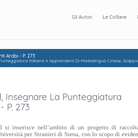
Gli Autori
Le Collane
i Arabi - P. 273
la Punteggiatura Italiana A Apprendenti Di Madrelingua Cinese, Giapp
, Insegnare La Punteggiatura
- P. 273
si inserisce nell’ambito di un progetto di raccolt
niversità per Stranieri di Siena, con lo scopo di eviden