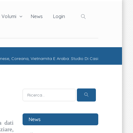
I Volumi
News
Login
onese, Coreana, Vietnamita E Araba: Studio Di Casi
News
a dati
ziare,