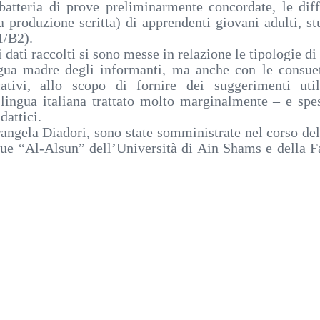
batteria di prove preliminarmente concordate, le diff
 produzione scritta) di apprendenti giovani adulti, st
B1/B2).
i dati raccolti si sono messe in relazione le tipologie di 
lingua madre degli informanti, ma anche con le consue
cativi, allo scopo di fornire dei suggerimenti uti
 lingua italiana trattato molto marginalmente – e spe
dattici.
erangela Diadori, sono state somministrate nel corso de
ngue “Al-Alsun” dell’Università di Ain Shams e della F