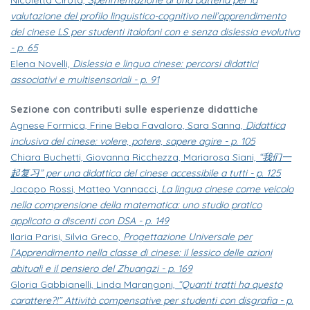
valutazione del profilo linguistico-cognitivo nell’apprendimento
del cinese LS per studenti italofoni con e senza dislessia evolutiva
- p. 65
Elena Novelli,
Dislessia e lingua cinese: percorsi didattici
associativi e multisensoriali - p. 91
Sezione con contributi sulle esperienze didattiche
Agnese Formica, Frine Beba Favaloro, Sara Sanna,
Didattica
inclusiva del cinese: volere, potere, sapere agire - p. 105
Chiara Buchetti, Giovanna Ricchezza, Mariarosa Siani,
“我们一
起复习” per una didattica del cinese accessibile a tutti - p. 125
Jacopo Rossi, Matteo Vannacci,
La lingua cinese come veicolo
nella comprensione della matematica: uno studio pratico
applicato a discenti con DSA - p. 149
Ilaria Parisi, Silvia Greco,
Progettazione Universale per
l’Apprendimento nella classe di cinese: il lessico delle azioni
abituali e il pensiero del Zhuangzi - p. 169
Gloria Gabbianelli, Linda Marangoni,
“Quanti tratti ha questo
carattere?!” Attività compensative per studenti con disgrafia - p.