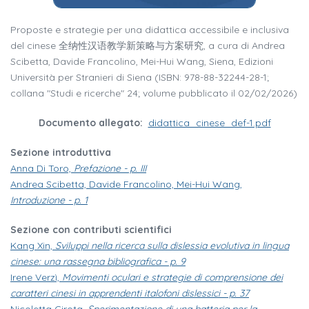
Proposte e strategie per una didattica accessibile e inclusiva
del cinese 全纳性汉语教学新策略与方案研究, a cura di Andrea
Scibetta, Davide Francolino, Mei-Hui Wang, Siena, Edizioni
Università per Stranieri di Siena (ISBN: 978-88-32244-28-1;
collana "Studi e ricerche" 24; volume pubblicato il 02/02/2026)
Documento allegato:
didattica_cinese_def-1.pdf
Sezione introduttiva
Anna Di Toro,
Prefazione - p. III
Andrea Scibetta, Davide Francolino, Mei-Hui Wang,
Introduzione - p. 1
Sezione con contributi scientifici
Kang Xin,
Sviluppi nella ricerca sulla dislessia evolutiva in lingua
cinese: una rassegna bibliografica - p. 9
Irene Verzì,
Movimenti oculari e strategie di comprensione dei
caratteri cinesi in apprendenti italofoni dislessici - p. 37
Nicoletta Cirota,
Sperimentazione di una batteria per la